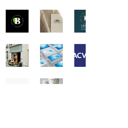
« En tant que Responsable du traffic et des
opérations créatives de CBA Paris je ne peux que
recommander Juline qui est une excellente